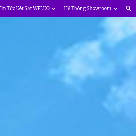
Tin Tức Két Sắt WELKO
Hệ Thống Showroom
ion