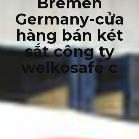
Bremen
Germany-cửa
hàng bán két
sắt công ty
welkosafe c