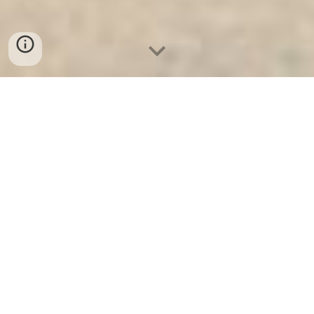
Ket Sat Ngan Hang
-
Luxury Safes Box
-
Két Sắt Thông Minh
LIBERTY Safe LB58 Pro
Top Safe Box Duisburg Germany-Tìm Đại Lý Cửa Kho Tiền
Ngân Hàng
בטח, אני יכול לכתוב טקסט של 1000 מילים על "כספת
מובילה" בדויסבורג, גרמניה.
אכתוב נרטיב המשלב את הקונספט של כספת איכותית עם
סיפור המתרחש בדויסבורג. גישה זו מאפשרת טקסט עשיר
ומפורט העומד בספירת המילים הנדרשת ומשלב את כל מילות