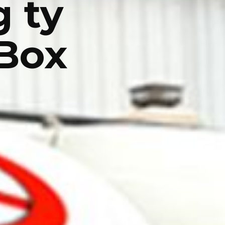
 ty
 Box