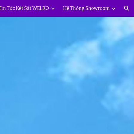
Tin Tức Két Sắt WELKO
Hệ Thống Showroom
ion