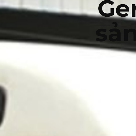
Ge
sản