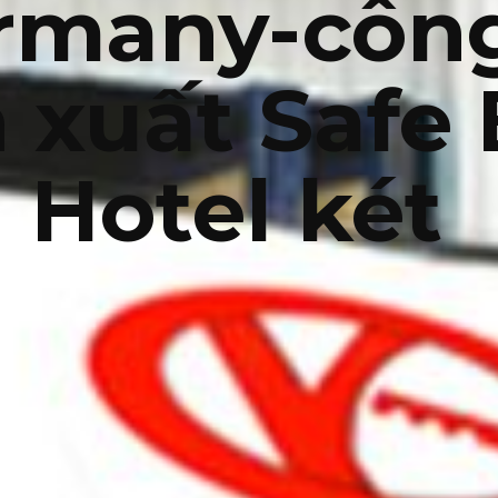
rmany-công
 xuất Safe
Hotel két