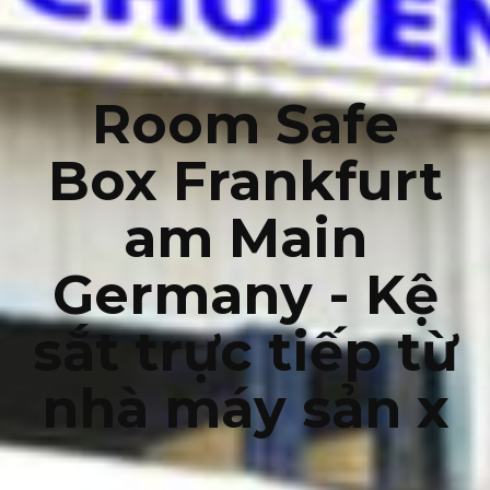
Room Safe
Box Frankfurt
am Main
Germany - Kệ
sắt trực tiếp từ
nhà máy sản x